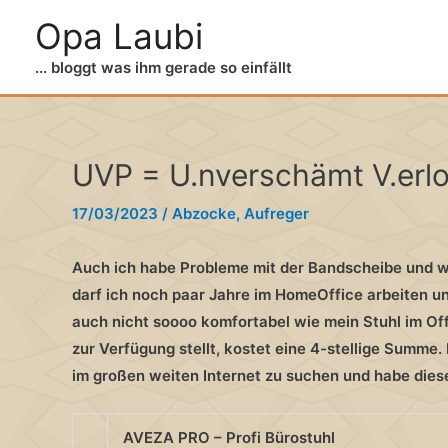
Zum
Opa Laubi
Inhalt
springen
... bloggt was ihm gerade so einfällt
UVP = U.nverschämt V.erlo
17/03/2023
/
Abzocke
,
Aufreger
Auch ich habe Probleme mit der Bandscheibe und wa
darf ich noch paar Jahre im HomeOffice arbeiten u
auch nicht soooo komfortabel wie mein Stuhl im Off
zur Verfügung stellt, kostet eine 4-stellige Summe.
im großen weiten Internet zu suchen und habe dies
AVEZA PRO – Profi Bürostuhl