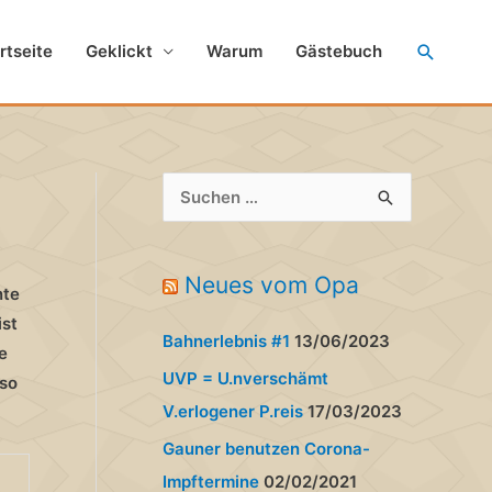
Suche
rtseite
Geklickt
Warum
Gästebuch
S
u
c
Neues vom Opa
h
nte
e
ist
Bahnerlebnis #1
13/06/2023
n
e
UVP = U.nverschämt
lso
n
V.erlogener P.reis
17/03/2023
a
Gauner benutzen Corona-
c
Impftermine
02/02/2021
h