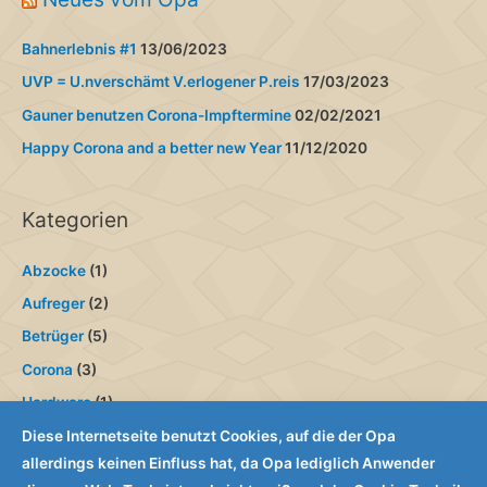
e
Bahnerlebnis #1
13/06/2023
n
UVP = U.nverschämt V.erlogener P.reis
17/03/2023
n
a
Gauner benutzen Corona-Impftermine
02/02/2021
c
Happy Corona and a better new Year
11/12/2020
h
:
Kategorien
Abzocke
(1)
Aufreger
(2)
Betrüger
(5)
Corona
(3)
Hardware
(1)
Internet
(3)
Diese Internetseite benutzt Cookies, auf die der Opa
allerdings keinen Einfluss hat, da Opa lediglich Anwender
Övis
(1)